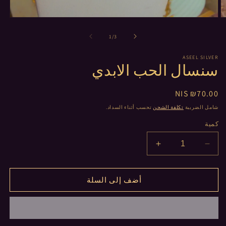
ح
افتح
ملف
وسائط
من
1
/
3
في
ة
نافذة
ASEEL SILVER
مشروطة
سنسال الحب الابدي
1
2
السعر
₪70.00 NIS
العادي
شامل الضريبة
تكلفة الشحن
تحسب أثناء السداد.
كمية
تقليل
زيادة
الكمية
الكمية
لـ
لـ
أضف إلى السلة
سنسال
سنسال
الحب
الحب
الابدي
الابدي