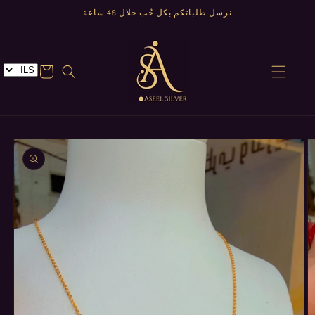
تخطى
نرسل طلباتكم بكل حُب خلال 48 ساعة
الى
المحتوى
عربة
تخطي
إلى
معلومات
المنتج