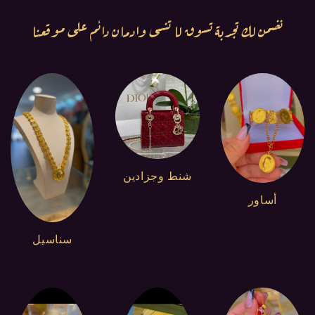
نضمن لك تجربة تسوق لا تنسى وادمان دائم على موقعنا
شنط وجزادين
أساور
سناسيل