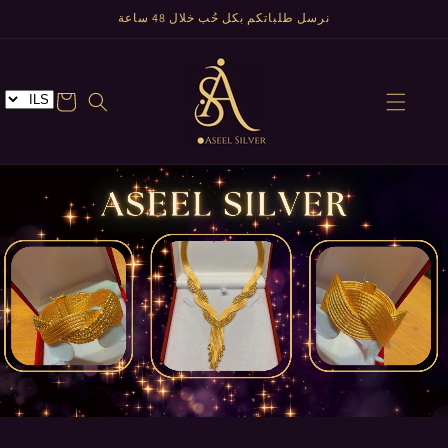
تخطى
نرسل طلباتكم بكل حُب خلال 48 ساعة
الى
المحتوى
عربة