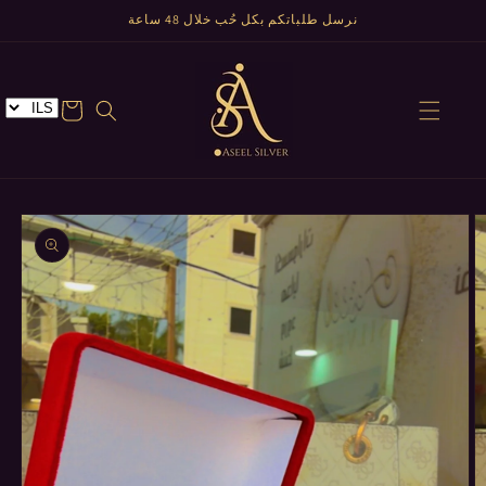
تخطى
نرسل طلباتكم بكل حُب خلال 48 ساعة
الى
المحتوى
عربة
تخطي
إلى
معلومات
المنتج