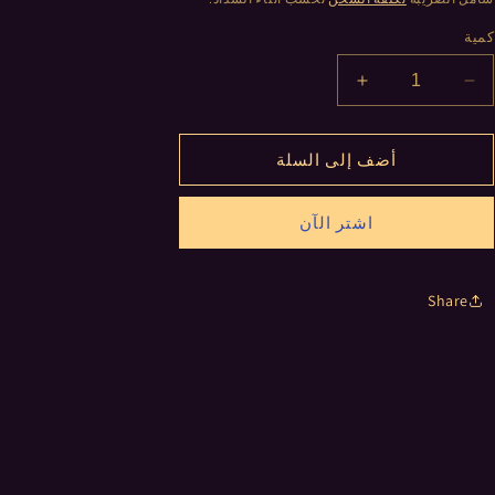
كمية
تقليل
زيادة
الكمية
الكمية
لـ
لـ
أضف إلى السلة
اسواره
اسواره
فضيه
فضيه
حجار
حجار
اشتر الآن
ملانه
ملانه
بتليق
بتليق
مع
مع
Share
ساعه
ساعه