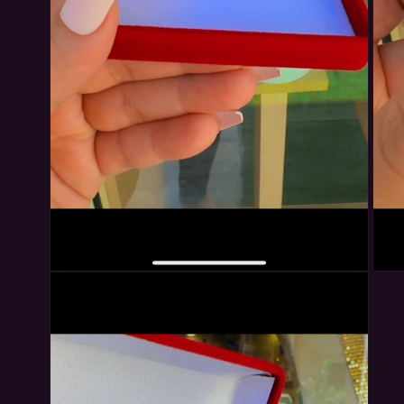
افتح
افتح
ملف
ملف
سائط
وسائط
في
في
نافذة
نافذة
روطة
مشروطة
2
3