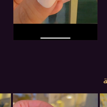
افتح
ملف
وسائط
في
نافذة
مشروطة
4