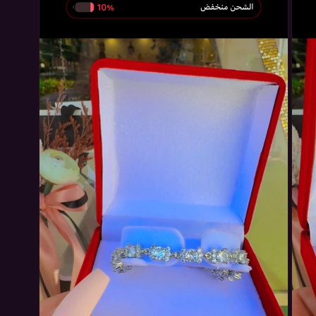
ملف
وسائط
في
نافذة
مشروطة
1