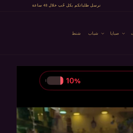
نرسل طلباتكم بكل حُب خلال 48 ساعة
صبايا
شباب
شنط
تخطي
إلى
معلومات
المنتج